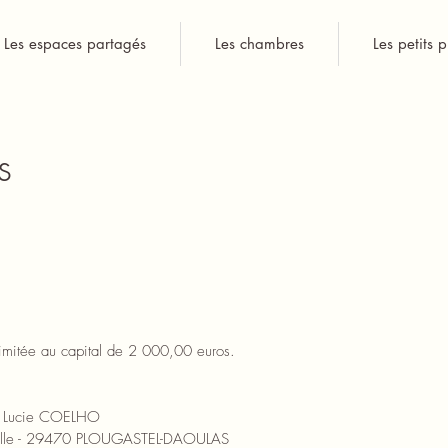
Les espaces partagés
Les chambres
Les petits p
s
imitée au capital de 2 000,00 euros.
e : Lucie COELHO
aulle - 29470 PLOUGASTEL-DAOULAS