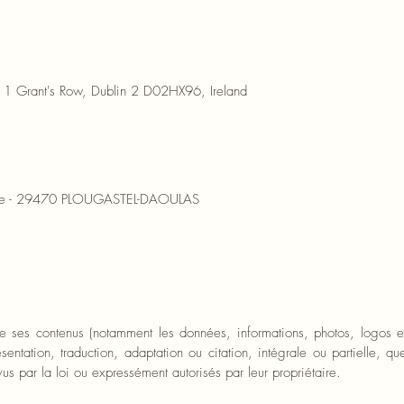
- 1 Grant's Row, Dublin 2 D02HX96, Ireland
aulle - 29470 PLOUGASTEL-DAOULAS
 de ses contenus (notamment les données, informations, photos, logos e
tation, traduction, adaptation ou citation, intégrale ou partielle, qu
vus par la loi ou expressément autorisés par leur propriétaire.